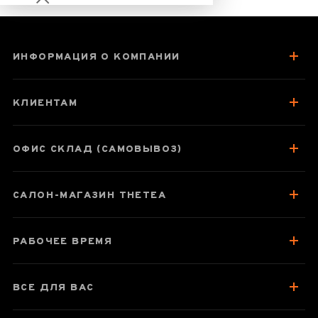
ИНФОРМАЦИЯ О КОМПАНИИ
Подставка для
подогрева
КЛИЕНТАМ
чайника Белый
Фарфор
ОФИС СКЛАД (САМОВЫВОЗ)
САЛОН-МАГАЗИН THETEA
Паспорт товара
Отзывы чаеманов
РАБОЧЕЕ ВРЕМЯ
ВСЕ ДЛЯ ВАС