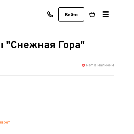
Войти
ы "Снежная Гора"
нет в наличии
зврат