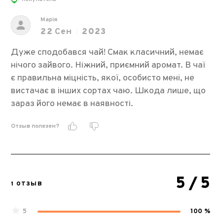
Марія
22
Сен
2023
Дуже сподобався чай! Смак класичний, немає
нічого зайвого. Ніжний, приємний аромат. В чаї
є правильна міцність, якої, особисто мені, не
вистачає в інших сортах чаю. Шкода лише, що
зараз його немає в наявності.
Отзыв полезен?
5
/ 5
1 ОТЗЫВ
5
100 %