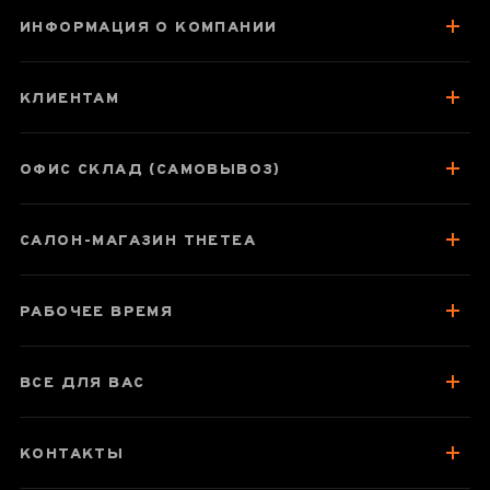
ИНФОРМАЦИЯ О КОМПАНИИ
Королевская
Cнежинка
КЛИЕНТАМ
ОФИС СКЛАД (САМОВЫВОЗ)
Паспорт товара
САЛОН-МАГАЗИН THETEA
О чае
Вкус, аромат, цвет
РАБОЧЕЕ ВРЕМЯ
Отзывы чаеманов
1
ВСЕ ДЛЯ ВАС
КОНТАКТЫ