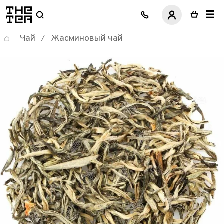
логотип
Чай
Жасминовый чай
/