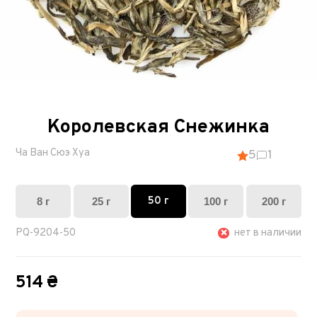
Королевская Cнежинка
Ча Ван Сюэ Хуа
5
1
50 г
8 г
25 г
100 г
200 г
PQ-9204-50
нет в наличии
514 ₴