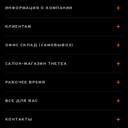
ИНФОРМАЦИЯ О КОМПАНИИ
Гречишный чай
Ку Цяо (Китай)
КЛИЕНТАМ
ОФИС СКЛАД (САМОВЫВОЗ)
Паспорт товара
САЛОН-МАГАЗИН THETEA
О чае
Вкус, аромат, цвет
РАБОЧЕЕ ВРЕМЯ
Отзывы чаеманов
1
ВСЕ ДЛЯ ВАС
КОНТАКТЫ