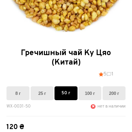
Гречишный чай Ку Цяо
(Китай)
5
1
50 г
8 г
25 г
100 г
200 г
WX-0031-50
нет в наличии
120 ₴