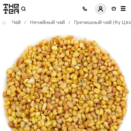
логотип
Чай
Нечайный чай
Гречишный чай (Ку Цяо
/
/