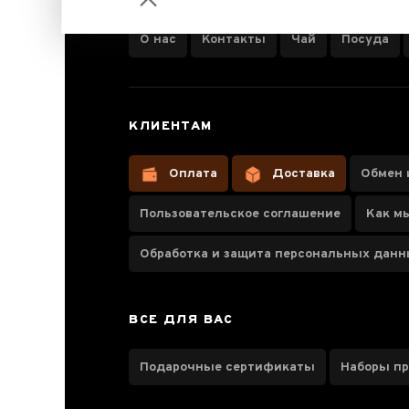
О нас
Контакты
Чай
Посуда
Чайник
КЛИЕНТАМ
заварочный
Гунфу TP-
Оплата
Доставка
Обмен 
200, 1000 мл
Пользовательское соглашение
Как м
Обработка и защита персональных дан
Паспорт товара
ВСЕ ДЛЯ ВАС
Колекція подібних товарів
Подарочные сертификаты
Наборы п
Отзывы чаеманов