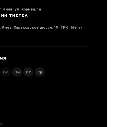
. Киев, ул. Хорива, 1а
ЗИН THETEA
г. Киев, Харьковское шоссе, 19, ТРК “Мега-
ЕМЯ
Вс
Пн
Вт
Ср
m