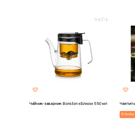
5
2
Чайник-заварник Bonston «Блюз» 550 мл
Чаепити
👍 Выбор 