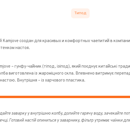
Типод
й Kamjove создан для красивых и комфортных чаепитий в компани
ттенком настоя.
jove – гунфу-чайник (тіпод, ізіпод), який поєднує китайські трад
лба виготовлена ​​із жароміцного скла. Впевнено витримує переп
настою. Внутрішня – із харчового пластика.
айте заварку у внутрішню колбу, долийте гарячу воду, зачекайте потр
чці. Готовий настій опиниться у заварнику, фільтр утримає чаїнки дл