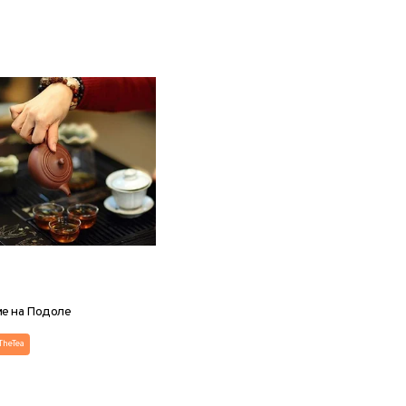
е на Подоле
TheTea