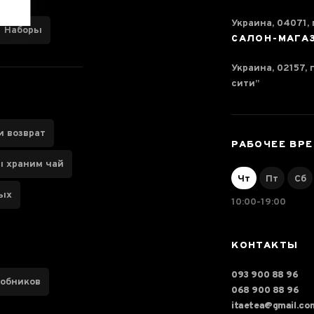
Украина, 04071, г
Наборы
САЛОН-МАГА
Украина, 02157, 
сити”
и возврат
РАБОЧЕЕ ВР
ы храним чай
Чт
Пт
Сб
ных
10:00-19:00
КОНТАКТЫ
093 900 88 96
робников
068 900 88 96
itaetea@gmail.co