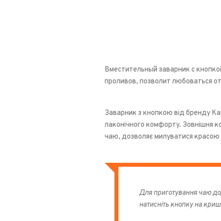
Вместительный заварник с кнопко
проливов, позволит любоваться о
Заварник з кнопкою від бренду Kam
лаконічного комфорту. Зовнішня ко
чаю, дозволяє милуватися красою 
Для приготування чаю дод
натисніть кнопку на крише