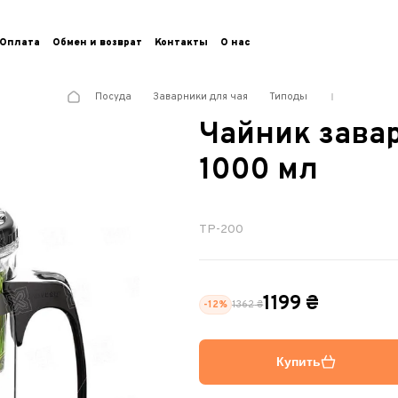
Оплата
Обмен и возврат
Контакты
О нас
Посуда
Заварники для чая
Типоды
Чайник зава
1000 мл
TP-200
1199 ₴
-12%
1362
₴
Купить