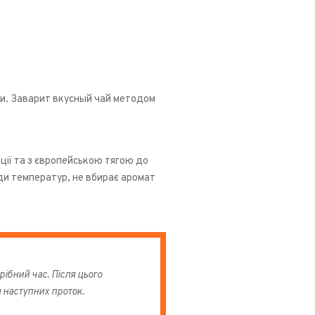
и. Заварит вкусный чай методом
иції та з європейською тягою до
ади температур, не вбирає аромат
ібний час. Після цього
я наступних проток.