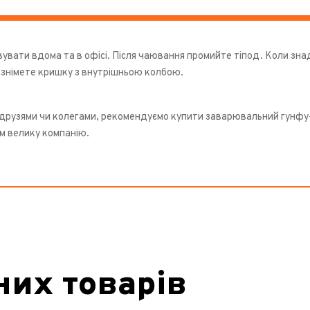
увати вдома та в офісі. Після чаювання промийте тіпод. Коли зн
 знімете кришку з внутрішньою колбою.
 друзями чи колегами, рекомендуємо купити заварювальний гунфу-
єм велику компанію.
них товарів