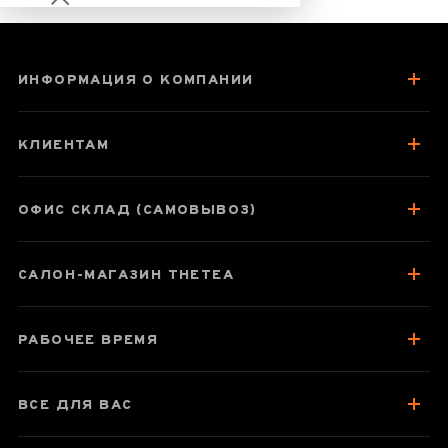
ИНФОРМАЦИЯ О КОМПАНИИ
Чайник
заварочный
КЛИЕНТАМ
Гунфу K-201, 500
мл
ОФИС СКЛАД (САМОВЫВОЗ)
САЛОН-МАГАЗИН THETEA
Паспорт товара
Отзывы чаеманов
РАБОЧЕЕ ВРЕМЯ
ВСЕ ДЛЯ ВАС