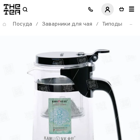
логотип
Посуда
Заварники для чая
Типоды
/
/