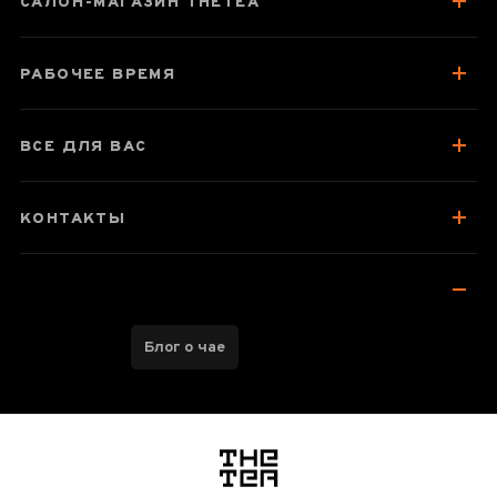
САЛОН-МАГАЗИН THETEA
Колекція подібних товарів
Отзывы чаеманов
РАБОЧЕЕ ВРЕМЯ
ВСЕ ДЛЯ ВАС
КОНТАКТЫ
Блог о чае
логотип