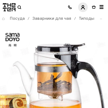
логотип
Посуда
Заварники для чая
Типоды
/
/