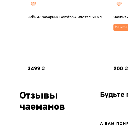
Чайник-заварник Bonston «Блюз» 550 мл
Чаепити
👍 Выбор 
Соло
3499 ₴
200 
Отзывы
Будьте 
чаеманов
А ВАМ ПОН