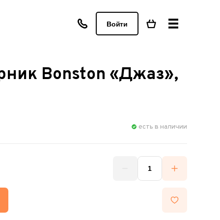
Войти
рник Bonston «Джаз»,
есть в наличии