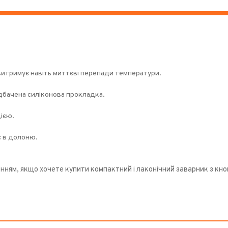
витримує навіть миттєві перепади температури.
дбачена силіконова прокладка.
ією.
є в долоню.
ням, якщо хочете купити компактний і лаконічний заварник з кн
.