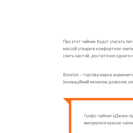
Про этот чайник будут слагать л
массой утвари в комфортное чаеп
слить настой, достаточно одного 
Bonston – торгова марка знаменит
Інноваційний механізм дозволяє зл
Гунфу-чайник «Джаз» під
милуватися красою чаїнок