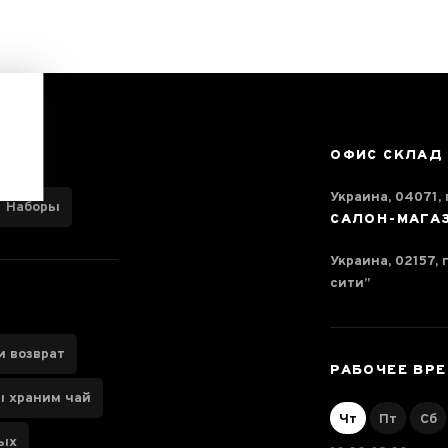
ОФИС СКЛАД
Украина, 04071, г
Наборы
САЛОН-МАГА
Украина, 02157, 
сити”
и возврат
РАБОЧЕЕ ВР
ы храним чай
Чт
Пт
Сб
ных