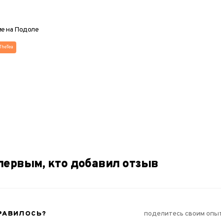
е на Подоле
TheTea
Дуэт
Трио
₴
первым, кто добавил отзыв
РАВИЛОСЬ?
поделитесь своим опы