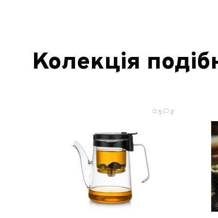
Колекція подіб
5
2