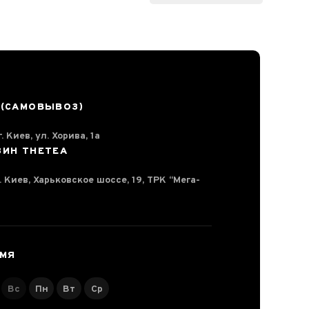
 (САМОВЫВОЗ)
. Киев, ул. Хорива, 1а
ЗИН THETEA
г. Киев, Харьковское шоссе, 19, ТРК “Мега-
ЕМЯ
Вс
Пн
Вт
Ср