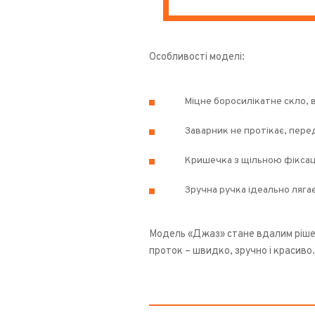
Особливості моделі:
Міцне боросилікатне скло, 
Заварник не протікає, пере
Кришечка з щільною фіксац
Зручна ручка ідеально ляга
Модель «Джаз» стане вдалим рішен
проток – швидко, зручно і красиво