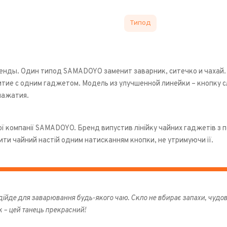
Типод
егенды. Один типод SAMADOYO заменит заварник, ситечко и чахай
итие с одним гаджетом. Модель из улучшенной линейки – кнопку 
нажатия.
ої компанії SAMADOYO. Бренд випустив лінійку чайних гаджетів з
ити чайний настій одним натисканням кнопки, не утримуючи її.
ійде для заварювання будь-якого чаю. Скло не вбирає запахи, чудов
 – цей танець прекрасний!