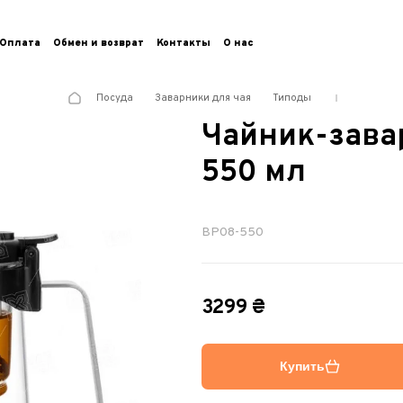
Оплата
Обмен и возврат
Контакты
О нас
Посуда
Заварники для чая
Типоды
Чайник-зава
550 мл
BP08-550
3299 ₴
Купить