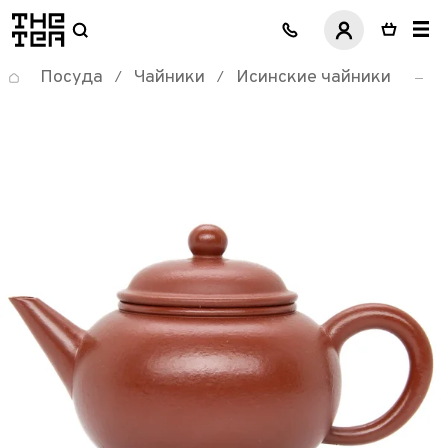
логотип
Посуда
Чайники
Исинские чайники
/
/