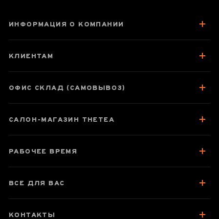
ИНФОРМАЦИЯ О КОМПАНИИ
Чайник Шуй Пин
Ху
КЛИЕНТАМ
ОФИС СКЛАД (САМОВЫВОЗ)
Паспорт товара
САЛОН-МАГАЗИН THETEA
Описание
Отзывы чаеманов
1
РАБОЧЕЕ ВРЕМЯ
ВСЕ ДЛЯ ВАС
КОНТАКТЫ