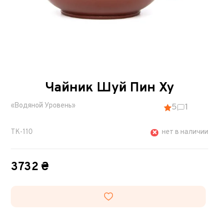
Чайник Шуй Пин Ху
«Водяной Уровень»
5
1
TK-110
нет в наличии
3732 ₴