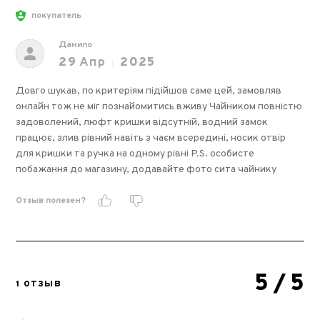
покупатель
Данило
29
Апр
2025
Довго шукав, по критеріям підійшов саме цей, замовляв
онлайн тож не міг познайомитись вживу Чайником повністю
задоволений, люфт кришки відсутній, водний замок
працює, злив рівний навіть з чаєм всередині, носик отвір
для кришки та ручка на одному рівні P.S. особисте
побажання до магазину, додавайте фото сита чайнику
Отзыв полезен?
5
/ 5
1 ОТЗЫВ