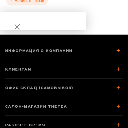
Написать отзыв
ИНФОРМАЦИЯ О КОМПАНИИ
Чайник 250 мл
"Дерево
КЛИЕНТАМ
встречает
весну", исинская
глина, мастер
ОФИС СКЛАД (САМОВЫВОЗ)
Чэнь Дун Чжу
САЛОН-МАГАЗИН THETEA
Паспорт товара
РАБОЧЕЕ ВРЕМЯ