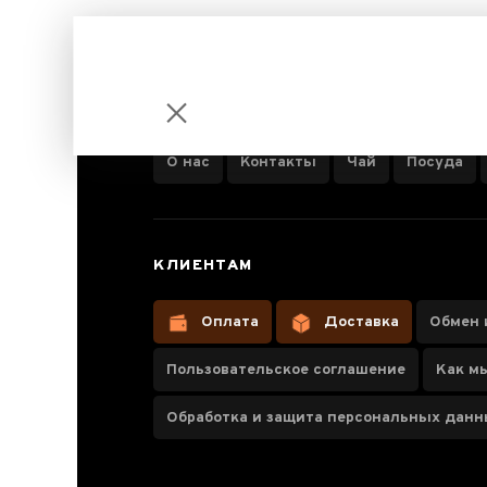
ИНФОРМАЦИЯ О КОМПАНИИ
О нас
Контакты
Чай
Посуда
Чайник 195
КЛИЕНТАМ
мл
"Древесный
Оплата
Доставка
Обмен 
стиль",
Пользовательское соглашение
Как м
цзяньшуйская
керамика,
Обработка и защита персональных дан
мастер Чжан