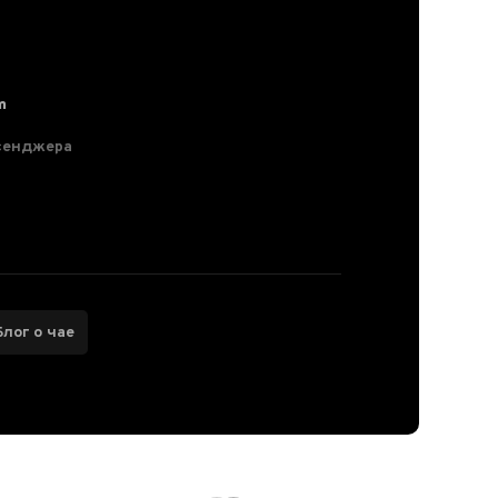
m
сенджера
Блог о чае