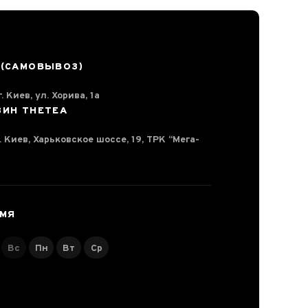
 (САМОВЫВОЗ)
. Киев, ул. Хорива, 1а
ЗИН THETEA
г. Киев, Харьковское шоссе, 19, ТРК “Мега-
ЕМЯ
Вс
Пн
Вт
Ср