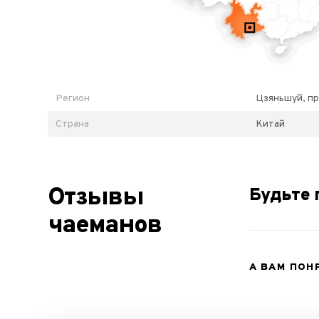
Регион
Цзяньшуй, п
Страна
Китай
Отзывы
Будьте 
чаеманов
А ВАМ ПОН