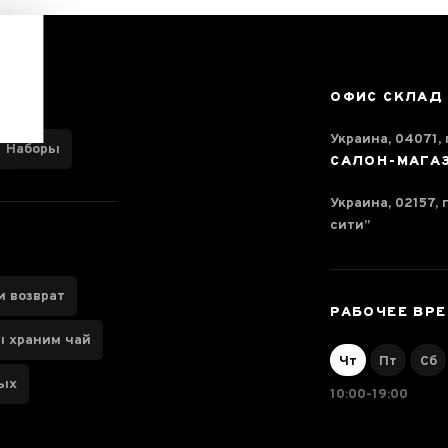
ОФИС СКЛАД
Украина, 04071, г
Наборы
САЛОН-МАГА
Украина, 02157, 
сити”
и возврат
РАБОЧЕЕ ВР
ы храним чай
Чт
Пт
Сб
ных
10:00-19:00