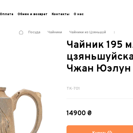
Оплата
Обмен и возврат
Контакты
О нас
Посуда
Чайники
Чайники из Цзяньшуй
Чайник 195 м
цзяньшуйска
Чжан Юэлун
TK-701
14900 ₴
Купить