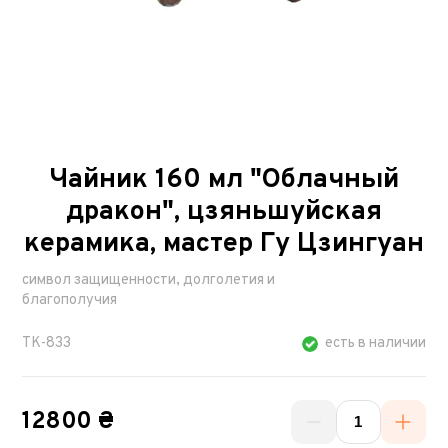
Чайник 160 мл "Облачный
дракон", цзяньшуйская
керамика, мастер Гу Цзингуан
символ защищенности, долголетия и
благополучия
TK-833
есть в наличии
12800 ₴