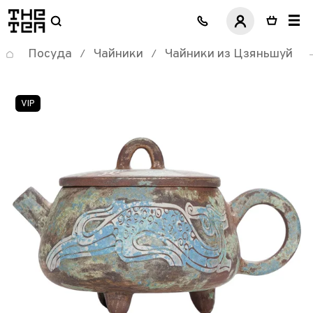
логотип
Посуда
Чайники
Чайники из Цзяньшуй
/
/
VIP