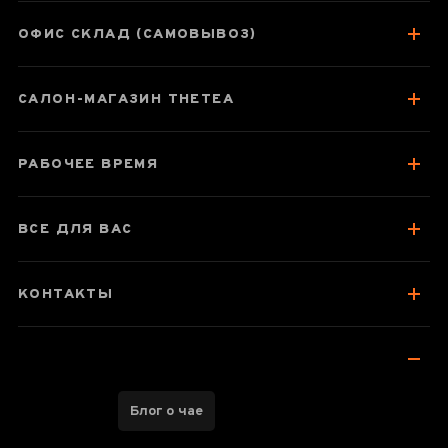
цзяньшуйская
керамика, мастер
ОФИС СКЛАД (САМОВЫВОЗ)
Гу Цзингуан
САЛОН-МАГАЗИН THETEA
Паспорт товара
РАБОЧЕЕ ВРЕМЯ
Про чайник
Отзывы чаеманов
ВСЕ ДЛЯ ВАС
КОНТАКТЫ
Блог о чае