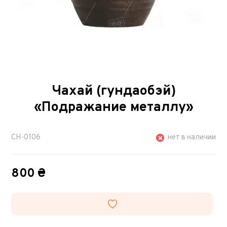
Чахай (гундаобэй)
«Подражание металлу»
CH-0106
нет в наличии
800 ₴