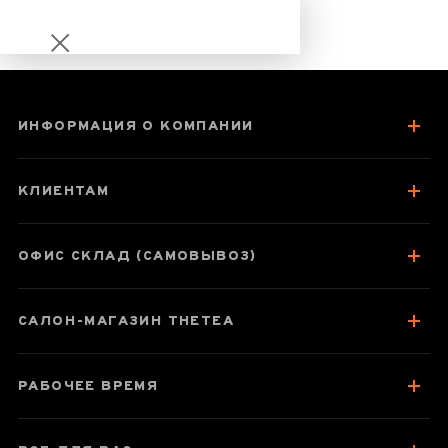
ИНФОРМАЦИЯ О КОМПАНИИ
Чахай
(гундаобэй)
КЛИЕНТАМ
«Подражание
металлу»
ОФИС СКЛАД (САМОВЫВОЗ)
САЛОН-МАГАЗИН THETEA
Паспорт товара
Про чахай
РАБОЧЕЕ ВРЕМЯ
Коллекция подобных товаров
Отзывы чаеманов