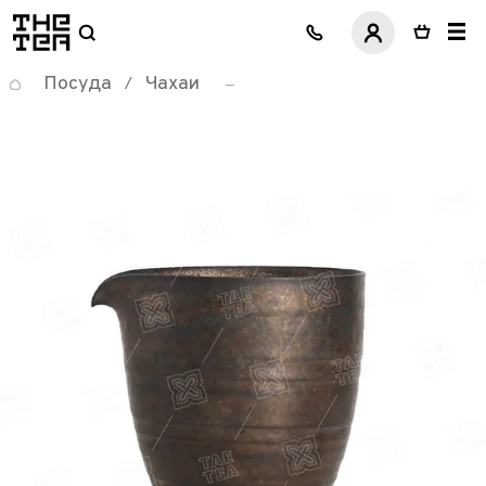
логотип
Посуда
Чахаи
/