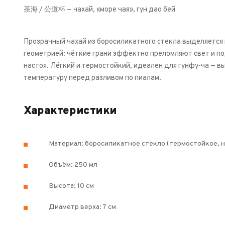
茶海 / 公道杯 — чахай, «море чая», гун дао бей
Прозрачный чахай из боросиликатного стекла выделяется
геометрией: чёткие грани эффектно преломляют свет и 
настоя. Лёгкий и термостойкий, идеален для гунфу-ча — в
температуру перед разливом по пиалам.
Характеристики
Материал: боросиликатное стекло (термостойкое, н
Объём: 250 мл
Высота: 10 см
Диаметр верха: 7 см