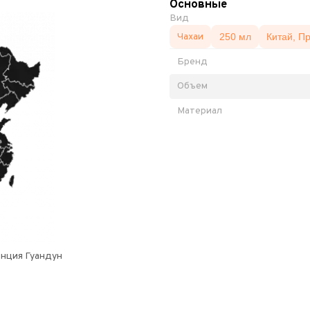
Основные
Вид
Чахаи
250 мл
Китай, П
Бренд
Объем
Материал
инция Гуандун