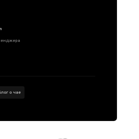
m
сенджера
Блог о чае