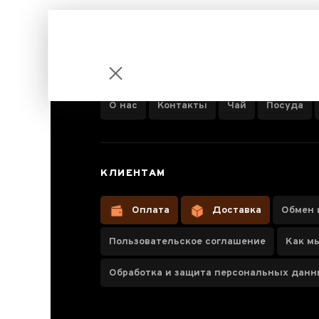
ИНФОРМАЦИЯ О КОМПАНИИ
О нас
Контакты
Чай
Посуда
Чахай 250 мл
КЛИЕНТАМ
"Грань
прозрачности",
Оплата
Доставка
Обмен 
стекло
Пользовательское соглашение
Как м
Обработка и защита персональных дан
Паспорт товара