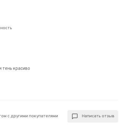
чность
и тень красиво
том с другими покупателями
Написать отзыв