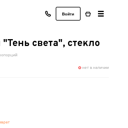
Войти
 "Тень света", стекло
пропорций
нет в наличии
зврат