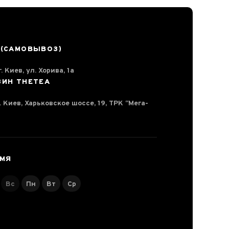
 (САМОВЫВОЗ)
. Киев, ул. Хорива, 1а
ЗИН THETEA
г. Киев, Харьковское шоссе, 19, ТРК “Мега-
ЕМЯ
Вс
Пн
Вт
Ср