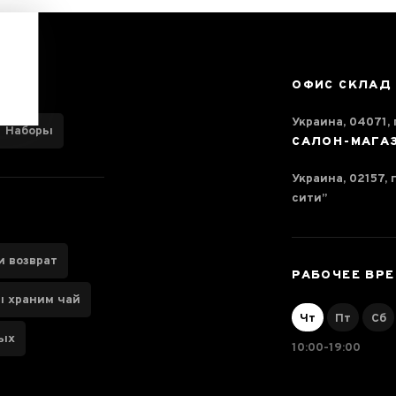
ОФИС СКЛАД
Украина, 04071, г
Наборы
САЛОН-МАГА
Украина, 02157, 
сити”
и возврат
РАБОЧЕЕ ВР
ы храним чай
Чт
Пт
Сб
ных
10:00-19:00