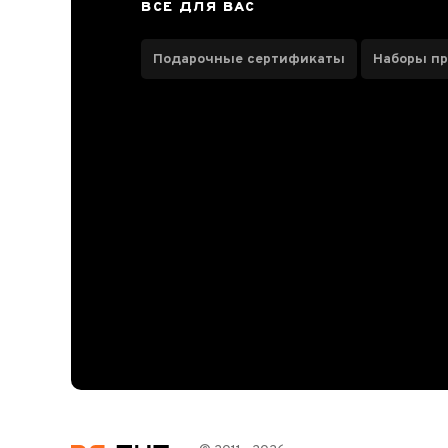
ВСЕ ДЛЯ ВАС
О чахае
Отзывы чаеманов
Подарочные сертификаты
Наборы п