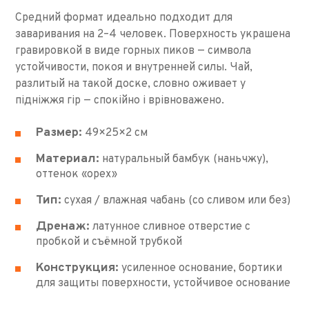
Средний формат идеально подходит для
заваривания на 2–4 человек. Поверхность украшена
гравировкой в виде горных пиков — символа
устойчивости, покоя и внутренней силы. Чай,
разлитый на такой доске, словно оживает у
підніжжя гір — спокійно і врівноважено.
Размер:
49×25×2 см
Материал:
натуральный бамбук (наньчжу),
оттенок «орех»
Тип:
сухая / влажная чабань (со сливом или без)
Дренаж:
латунное сливное отверстие с
пробкой и съёмной трубкой
Конструкция:
усиленное основание, бортики
для защиты поверхности, устойчивое основание