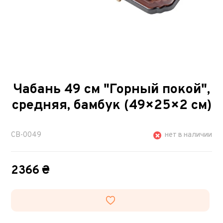
Чабань 49 см "Горный покой",
средняя, бамбук (49×25×2 см)
CB-0049
нет в наличии
2366 ₴