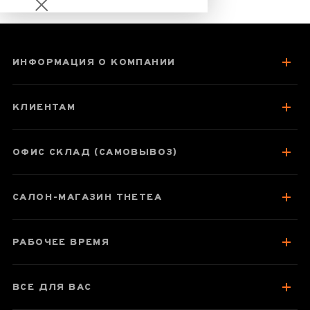
ИНФОРМАЦИЯ О КОМПАНИИ
Чабань 49 см
"Горный покой",
КЛИЕНТАМ
средняя, бамбук
ОФИС СКЛАД (САМОВЫВОЗ)
Паспорт товара
САЛОН-МАГАЗИН THETEA
О чабане
Отзывы чаеманов
РАБОЧЕЕ ВРЕМЯ
ВСЕ ДЛЯ ВАС