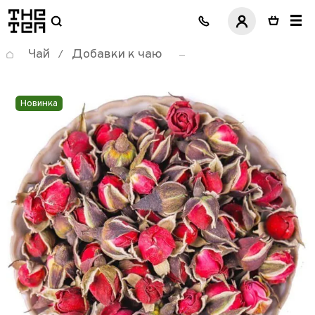
логотип
Чай
Добавки к чаю
/
Новинка