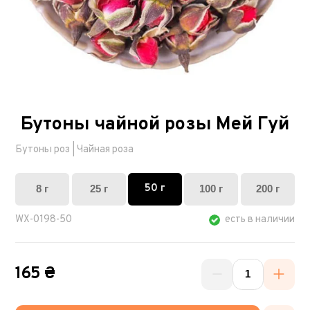
Бутоны чайной розы Мей Гуй
Бутоны роз | Чайная роза
50 г
8 г
25 г
100 г
200 г
WX-0198-50
есть в наличии
165 ₴