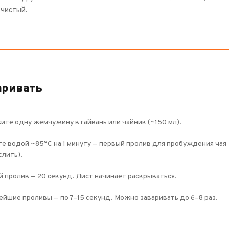
 чистый.
аривать
те одну жемчужину в гайвань или чайник (~150 мл).
е водой ~85°C на 1 минуту — первый пролив для пробуждения чая
слить).
 пролив — 20 секунд. Лист начинает раскрываться.
йшие проливы — по 7–15 секунд. Можно заваривать до 6–8 раз.