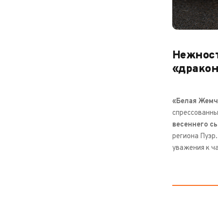
Нежност
«драко
«Белая Жем
спрессованный
весеннего с
региона Пуэр
уважения к ч