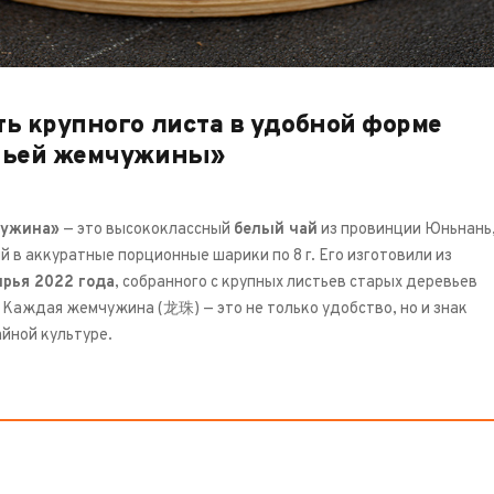
ь крупного листа в удобной форме
ньей жемчужины»
чужина»
— это высококлассный
белый чай
из провинции Юньнань
 в аккуратные порционные шарики по 8 г. Его изготовили из
ырья 2022 года
, собранного с крупных листьев старых деревьев
. Каждая жемчужина (龙珠) — это не только удобство, но и знак
айной культуре.