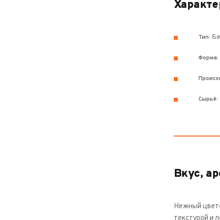
Характе
Бе
Тип:
Форма:
Происх
Сырьё:
Вкус, ар
Нежный цвето
текстурой и 