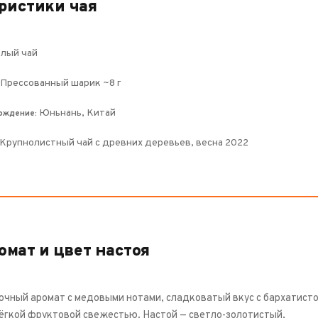
ристики чая
лый чай
Прессованный шарик ~8 г
Юньнань, Китай
ождение:
Крупнолистный чай с древних деревьев, весна 2022
омат и цвет настоя
чный аромат с медовыми нотами, сладковатый вкус с бархатист
лёгкой фруктовой свежестью. Настой — светло-золотистый,