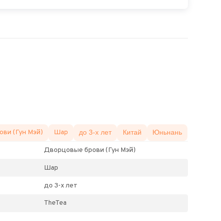
ви (Гун Мэй)
Шар
до 3-х лет
Китай
Юньнань
Дворцовые брови (Гун Мэй)
Шар
до 3-х лет
TheTea