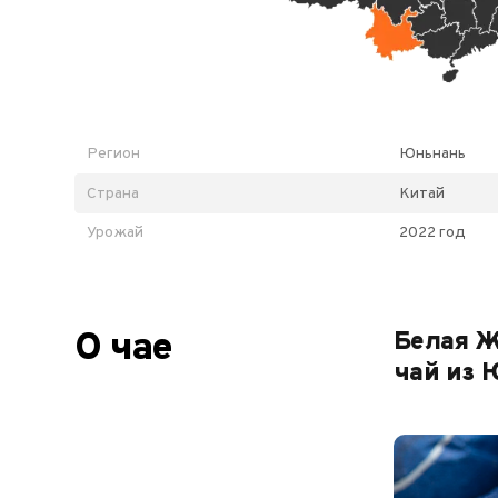
Регион
Юньнань
Страна
Китай
Урожай
2022 год
О чае
Белая 
чай из