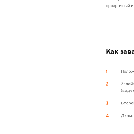
прозрачный и
Как зав
Положи
Залейт
(воду 
Второй
Дальне