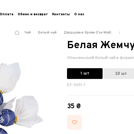
Оплата
Обмен и возврат
Контакты
О нас
Чай
Белый чай
Дворцовые брови (Гун Мэй)
Белая Жемч
Юньнаньский белый чай в форма
1 шт
10 шт
EF-5011-1
35 ₴