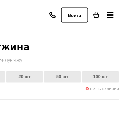
Войти
ужина
те Лун Чжу
20 шт
50 шт
100 шт
нет в наличии