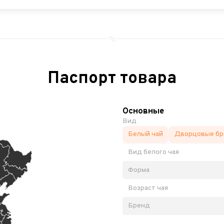
Паспорт товара
Основные
Вид
Белый чай
Дворцовые бро
Вид белого чая
Форма
Возраст чая
Бренд