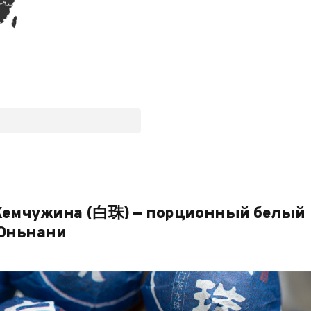
Жемчужина (白珠) — порционный белый
 Юньнани